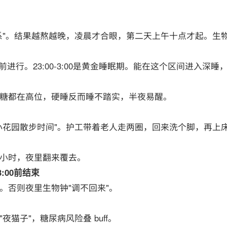
系"。结果越熬越晚，凌晨才合眼，第二天上午十点才起。生
前进行。23:00-3:00是黄金睡眠期。能在这个区间进入深
糖都在高位，硬睡反而睡不踏实，半夜易醒。
小花园散步时间"。护工带着老人走两圈，回来洗个脚，再上
小时，夜里翻来覆去。
:00前结束
。否则夜里生物钟"调不回来"。
猫子"，糖尿病风险叠 buff。