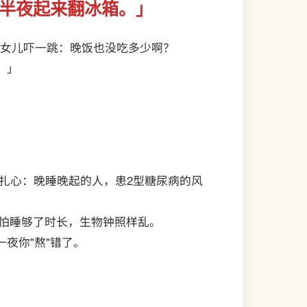
爱半夜起来翻冰箱。」
他女儿吓一跳：晚饭也没吃多少啊？
。」
很扎心：晚睡晚起的人，患2型糖尿病的风
哪怕睡够了时长，生物钟照样乱。
夜你"熬"错了。