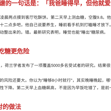
离谱的一句话是：「我爸睡得早，但他就
，凌晨两点摸到客厅吃酥饼。第二天早上测血糖，空腹9.8。
十二点多吧，他自己说要养生，睡前看手机到打瞌睡才放下
动整出来的。错。最新研究表明，睡觉也能"睡出"糖尿病。
吃糖更危险
会上，荷兰学者发布了一项覆盖5000多名受试者的研究。结果
的风险还要大。你以为"睡够8小时就行"，其实晚睡晚起，
性下降。第二天早上血糖飙高，不是因为早饭吃错了，是前一
对的做法