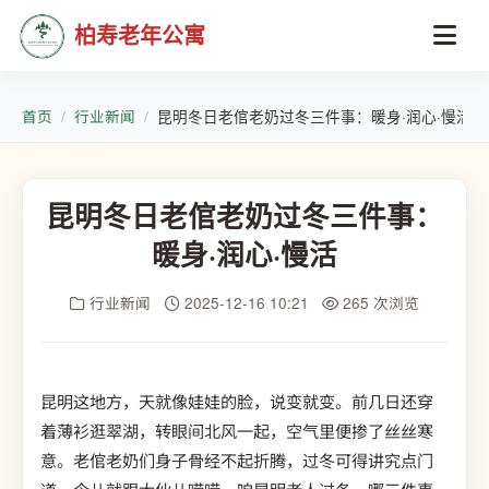
柏寿老年公寓
首页
行业新闻
昆明冬日老倌老奶过冬三件事：暖身·润心·慢活
昆明冬日老倌老奶过冬三件事：
暖身·润心·慢活
行业新闻
2025-12-16 10:21
265 次浏览
昆明这地方，天就像娃娃的脸，说变就变。前几日还穿
着薄衫逛翠湖，转眼间北风一起，空气里便掺了丝丝寒
意。老倌老奶们身子骨经不起折腾，过冬可得讲究点门