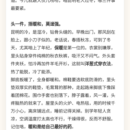
道。今儿就跟大伙儿唠唠，咱昆明老人过冬，哪三件事
最要紧。
头一件，捂暖和，莫逞强。
昆明的冷，是湿冷，钻骨头缝的。早晚出门，那风刮在
脸上，跟小刀子似的。老话说，春捂秋冻，可到了冬
天，尤其咱上了年纪，
保暖
是第一位的。衣裳别嫌厚，
里头贴身穿件纯棉的秋衣秋裤，吸汗又不闷气。外头套
件夹袄，怕冷再加件羊毛开衫，这就叫
洋葱式穿衣法
，
热了能脱，冷了能添。
脚底板暖了，全身都暖和。棉鞋要选软底防滑的，里头
垫双厚实的鞋垫，毛茸茸的那种，走起路来脚底下像踩
着团棉花。围巾手套也别落下，脖子露着，风一灌，头
疼脑热的就来了。屋里头的火炉、电热毯，用的时候千
万小心，离床铺远点，睡前记得关掉。别学年轻人贪
凉，空调温度打太高也不行，干燥得很，反而不舒服。
记住咯，
暖和是给自己最好的药
。