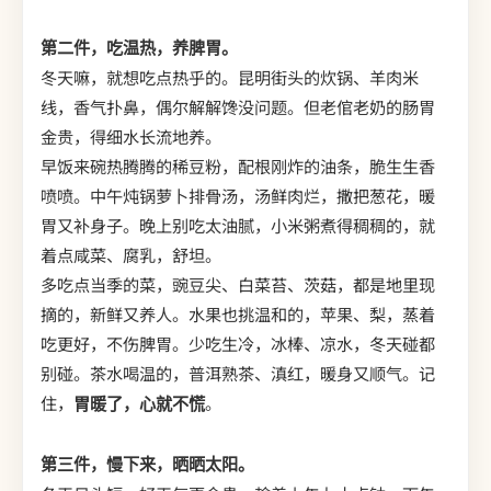
第二件，吃温热，养脾胃。
冬天嘛，就想吃点热乎的。昆明街头的炊锅、羊肉米
线，香气扑鼻，偶尔解解馋没问题。但老倌老奶的肠胃
金贵，得细水长流地养。
早饭来碗热腾腾的稀豆粉，配根刚炸的油条，脆生生香
喷喷。中午炖锅萝卜排骨汤，汤鲜肉烂，撒把葱花，暖
胃又补身子。晚上别吃太油腻，小米粥煮得稠稠的，就
着点咸菜、腐乳，舒坦。
多吃点当季的菜，豌豆尖、白菜苔、茨菇，都是地里现
摘的，新鲜又养人。水果也挑温和的，苹果、梨，蒸着
吃更好，不伤脾胃。少吃生冷，冰棒、凉水，冬天碰都
别碰。茶水喝温的，普洱熟茶、滇红，暖身又顺气。记
住，
胃暖了，心就不慌
。
第三件，慢下来，晒晒太阳。