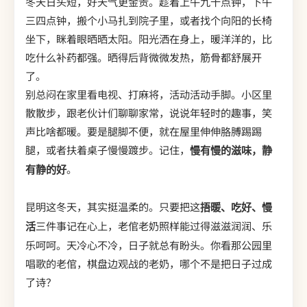
冬天日头短，好天气更金贵。趁着上午九十点钟，下午
三四点钟，搬个小马扎到院子里，或者找个向阳的长椅
坐下，眯着眼晒晒太阳。阳光洒在身上，暖洋洋的，比
吃什么补药都强。晒得后背微微发热，筋骨都舒展开
了。
别总闷在家里看电视、打麻将，活动活动手脚。小区里
散散步，跟老伙计们聊聊家常，说说年轻时的趣事，笑
声比啥都暖。要是腿脚不便，就在屋里伸伸胳膊踢踢
腿，或者扶着桌子慢慢踱步。记住，
慢有慢的滋味，静
有静的好
。
昆明这冬天，其实挺温柔的。只要把这
捂暖、吃好、慢
活
三件事记在心上，老倌老奶照样能过得滋滋润润、乐
乐呵呵。天冷心不冷，日子就总有盼头。你看那公园里
唱歌的老倌，棋盘边观战的老奶，哪个不是把日子过成
了诗？