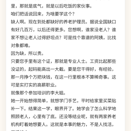
里，那就是底气，就是以后吃饭的家伙事。
咱们把话说回来，为啥要学这个？
缺人啊。现在到处都缺好的养老护理员。据说全国缺口
有好几百万，以后还得更多。您想啊，谁家没老人？谁
家不想让老人过得舒坦点？可是找个靠谱的阿姨，比找
对象都难。
因为缺，所以贵。
只要您手里有这个证，那就是专业人士。工资比起那些
没证的，起码能高出一大截。要是您干得好，有经验，
那一月挣个万把块钱，在这一行里根本不算稀奇事。这
可是实打实的高薪职业。
就像那个参加培训的李大姐。
她一开始想得简单，就想学门手艺，平时给家里买菜贴
补一下。结果这一学，眼界开了。她学会了怎么科学地
照顾老人，心里有了底。还没等结业呢，就有两家养老
机构盯着她想要人。这就是本事的魅力，不是人找活，