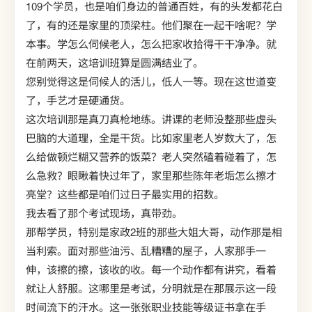
109个学员，也是咱们身边的普通百姓，有的头发都花白
了，有的还是家里的顶梁柱。他们聚在一起干啥呢？学
本事。学怎么伺候老人，怎么把家收拾得干干净净。就
在前两天，这培训班算是圆满结业了。
您别觉得这是伺候人的活儿，低人一等。现在这世道变
了，手艺才是硬通货。
这次培训那是真刀真枪地练。讲课的老师没整那些虚头
巴脑的大道理，全是干货。比如家里老人岁数大了，怎
么给做顿烂糊又营养的饭菜？老人突然磕着碰着了，怎
么急救？眼瞅着快过年了，家里那些陈年老垢怎么擦才
亮堂？这些都是咱们过日子最实用的招数。
我去看了那个考试现场，真带劲。
那帮学员，特别是家政2班的那些大姐大哥，动作那是相
当利索。面对那些油污、乱糟糟的屋子，人家那手一
伸，该擦的擦，该收的收。每一个动作都有讲究，看着
就让人舒服。这哪里是考试，分明就是在那展示这一段
时间流下的汗水。这一张张职业技能等级证书拿在手