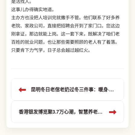
是活找人。
这事儿办得确实地道。
主办方也没把人培训完就撒手不管。他们联系了好多养
老院、家政公司，直接把招聘会开到了家门口。您这边
刚拿证，那边就能上岗。这一套下来，既解决了咱们老
百姓的就业问题，也让那些需要照顾的老人有了着落。
只要肯下力气学，日子总会越过越红火。
昆明冬日老倌老奶过冬三件事：暖身·润心·慢活
香港银发博览聚3.7万心潮，智慧养老如春风拂柳