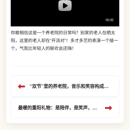
你敢相信这是一个养老院的日常吗？别家的老人在晒太
阳，这里的老人却在“开派对”！多才多艺的表演一个接一
个，气氛比年轻人的联欢会还嗨！
“双节”里的养老院，音乐和笑容构成了一幅最美的秋日画卷！
最暖的重阳礼物：是陪伴，是笑声，也是一块甜甜的蛋糕