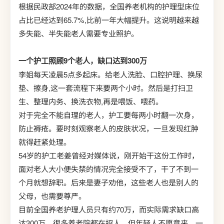
根据民政部2024年的数据，全国养老机构的护理型床位
占比已经达到65.7%,比前一年大幅提升。这说明越来越
多失能、半失能老人需要专业照护。
一个护工照顾9个老人，缺口达到300万
李姐每天凌晨5点多起床。给老人洗脸、口腔护理、换尿
垫、擦身,这一套流程下来要两个小时。然后是打扫卫
生、整理内务、换洗衣物,再是喂饭、喂药。
对于完全不能自理的老人，护工要每两小时翻一次身，
防止褥疮。要时刻观察老人的皮肤状况，一旦发现红肿
就得赶紧处理。
54岁的护工老姜曾经对媒体说，刚开始干这份工作时，
面对老人大小便失禁的情况完全接受不了，干了不到一
个月就想辞职。后来是妻子劝他，这些老人也是别人的
父母，也需要尊严。
目前全国养老护理人员只有约70万，而实际需求缺口高
达300万。很多养老院都在招人，但年轻人不愿意来。一