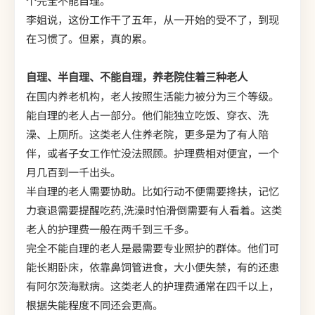
个完全不能自理。
李姐说，这份工作干了五年，从一开始的受不了，到现
在习惯了。但累，真的累。
自理、半自理、不能自理，养老院住着三种老人
在国内养老机构，老人按照生活能力被分为三个等级。
能自理的老人占一部分。他们能独立吃饭、穿衣、洗
澡、上厕所。这类老人住养老院，更多是为了有人陪
伴，或者子女工作忙没法照顾。护理费相对便宜，一个
月几百到一千出头。
半自理的老人需要协助。比如行动不便需要搀扶，记忆
力衰退需要提醒吃药,洗澡时怕滑倒需要有人看着。这类
老人的护理费一般在两千到三千多。
完全不能自理的老人是最需要专业照护的群体。他们可
能长期卧床，依靠鼻饲管进食，大小便失禁，有的还患
有阿尔茨海默病。这类老人的护理费通常在四千以上，
根据失能程度不同还会更高。