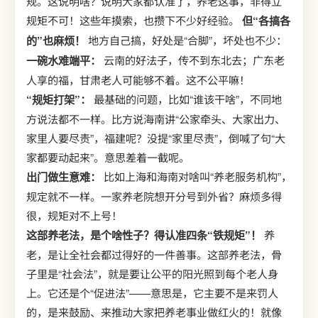
规。这说明啥？说明大家都认准了，养老这事，非得立
规矩不可！这些年摸索，也攒下不少好经验。
但“各搞各
的”也麻烦！
地方自己搞，好处是“合脚”，坏处也不少：
一碗水难端平：
云南的好法子，传不到东北去；广东老
人享的福，甘肃老人可能够不着。这不公平嘛！
“规矩打架”：
最基础的问题，比如“谁该干啥”，不同地
方说法都不一样。比方说海南讲“公家牵头、大家出力、
家里人要尽责”，福建呢？没提“家里尽责”，倒喊了句“大
家都要动起来”。意思差着一截呢。
出门做生意难：
比如上海和海南对啥叫“养老服务机构”，
规定就不一样。一家养老院想开分号到外省？麻烦多得
很，规矩对不上号！
这部养老法，是个啥性子？得认准四条“铁规矩”！
养
老，是让全社会都过得好的一件善事。这部养老法，骨
子里是“社会法”，就是要让公平的阳光照到每个老人身
上。它还是个“促进法”——意思是，它主要不是来罚人
的，是来鼓励、来推动大家把养老事业做红火的！就像