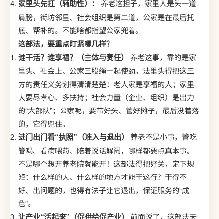
家里头先扛（辅助性）：
养老这担子，家里人是头一道
肩膀，街坊邻里、社会组织是第二道，公家是在最后托
底、帮补的。不能啥都指望公家兜着。
这部法，要重点盯紧哪几样？
谁干活？谁享福？（主体与责任）
养老这事，靠的是家
里头、社会上、公家三股绳一起使劲。法里头得把这三
方的责任义务划得清清楚楚：老人家是享福的人；家里
人要尽孝心、多扶持；社会力量（企业、组织）是出力
的“大部队”；公家呢，要带好头、管好摊子，最后没着落
的，它得兜住。
进门出门看“执照”（准入与退出）
养老不是小事，管吃
管喝、看病喂药、陪着说话解闷，哪样都要点真本事。
不是哪个想开养老院就能开！这部法得把好关，定下规
矩：什么样的人、什么样的地方才能干这行？干得不
好、出问题的，也得有法子让它退出，保证服务的“成
色”。
让产业“活起来”（促供给促产业）
前面说了，这部法天