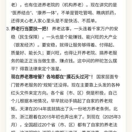
老），也有住进养老院的（机构养老）。现在讲究的是
“医养结合”、“康养一体”，不单是管吃管喝、瞧病抓药，
还得关心老人家心里头是不是快活、不孤单。
养老行当要扶一把！
养老这事，一头连着千家万户的安
稳（民生保障），一头也是个能赚钱、能兴旺的大产业
（银发经济）。要安稳，就得让服务够得着、付得起、
质量好、能长久；要兴旺，也得让开养老院、搞养老服
务的能正正当当做生意、赚点钱。这中间的秤砣怎么摆
平？得靠法律来定个准星。
现在养老靠啥管？各地都在“摸石头过河”！
国家层面专
门管养老服务的“规矩”还没得。现在主要靠上头发的各种
红头文件来定方向。各个省（市、区）倒是积极，自己
个儿根据本地情况，早早就动手搞起了自家的养老规
矩。天津在2014年底就搞出了头一份地方养老条例，北
京、浙江跟着在2015年初也弄出来了。到现在（2025年3
月），全国超过20个省（市、区）都有了自家的养老法