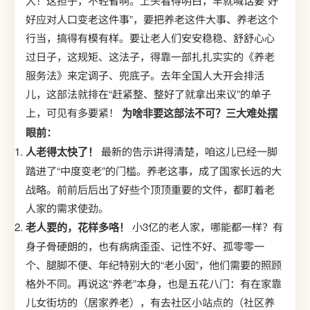
人！这担子，不轻省啊。上头看得明白，早就喊话要“好
好应对人口变老这件事”，要把养老这件大事、养老这个
行当，搞得有模有样。要让老人们安安稳稳、舒舒心心
过日子，这规矩、这法子，得靠一部扎扎实实的《养老
服务法》来定调子、兜底子。去年全国人大开会排活
儿，这部法就排在“赶紧整、整好了就拿出来议”的单子
上，可见有多要紧！
为啥非要这部法不可？三大难处摆
眼前：
人老得太快了！
最新的告示讲得清楚，咱这儿已经一脚
踏进了“中度变老”的门槛。养老这事，成了国家长远的大
战略。前前后后出了好些个顶顶重要的文件，都盯着老
人家的需求使劲。
老人要的，花样多咯！
小3亿的老人家，哪能都一样？有
身子骨硬朗的，也有病病歪歪、记性不好、孤零零一
个、腿脚不便、年纪特别大的“老小囡”，他们需要的照顾
格外不同。再说这“养老”本身，也是五花八门：有在家靠
儿女街坊的（居家养老），有去社区小站点的（社区养