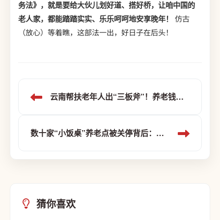
务法》，就是要给大伙儿划好道、搭好桥，让咱中国的
老人家，都能踏踏实实、乐乐呵呵地安享晚年！
仿古
（放心）等着瞧，这部法一出，好日子在后头！
云南帮扶老年人出“三板斧”！养老钱袋子要鼓，日子要舒坦！
数十家“小饭桌”养老点被关停背后：一个县城老人们的养老“疙瘩”
猜你喜欢