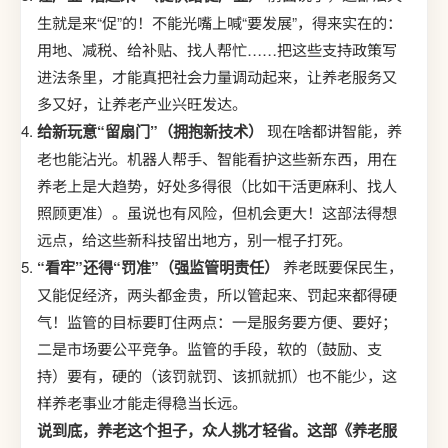
生就是来“促”的！不能光嘴上喊“要发展”，得来实在的：
用地、减税、给补贴、找人帮忙……把这些支持政策写
进法条里，才能真把社会力量调动起来，让养老服务又
多又好，让养老产业兴旺发达。
给新玩意“留扇门”（拥抱新技术）
现在啥都讲智能，养
老也能沾光。机器人帮手、智能看护这些新东西，用在
养老上是大趋势，好处多得很（比如干活更麻利、找人
照顾更准）。虽说也有风险，但机会更大！这部法得想
远点，给这些新科技留出地方，别一棍子打死。
“看牢”还得“罚准”（强监管明责任）
养老既要保民生，
又能促经济，两头都金贵，所以管起来、罚起来都得硬
气！监管的目标要盯住两点：一是服务要方便、要好；
二是市场要公平竞争。监管的手段，软的（鼓励、支
持）要有，硬的（该罚就罚、该抓就抓）也不能少，这
样养老事业才能走得稳当长远。
说到底，养老这个担子，众人挑才轻省。这部《养老服