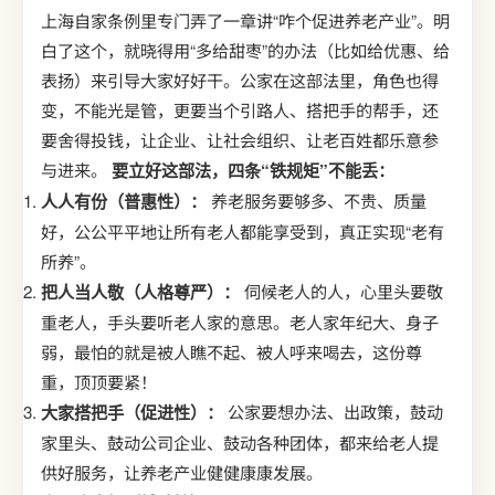
上海自家条例里专门弄了一章讲“咋个促进养老产业”。明
白了这个，就晓得用“多给甜枣”的办法（比如给优惠、给
表扬）来引导大家好好干。公家在这部法里，角色也得
变，不能光是管，更要当个引路人、搭把手的帮手，还
要舍得投钱，让企业、让社会组织、让老百姓都乐意参
与进来。
要立好这部法，四条“铁规矩”不能丢：
人人有份（普惠性）：
养老服务要够多、不贵、质量
好，公公平平地让所有老人都能享受到，真正实现“老有
所养”。
把人当人敬（人格尊严）：
伺候老人的人，心里头要敬
重老人，手头要听老人家的意思。老人家年纪大、身子
弱，最怕的就是被人瞧不起、被人呼来喝去，这份尊
重，顶顶要紧！
大家搭把手（促进性）：
公家要想办法、出政策，鼓动
家里头、鼓动公司企业、鼓动各种团体，都来给老人提
供好服务，让养老产业健健康康发展。