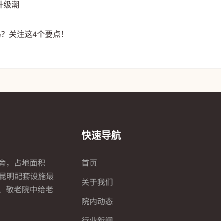
升级潮
吗？关注这4个要点！
快速导航
旁，占地面积
首页
全昆明配套设施最
关于我们
、敬老院中给老
院内动态
行业新闻