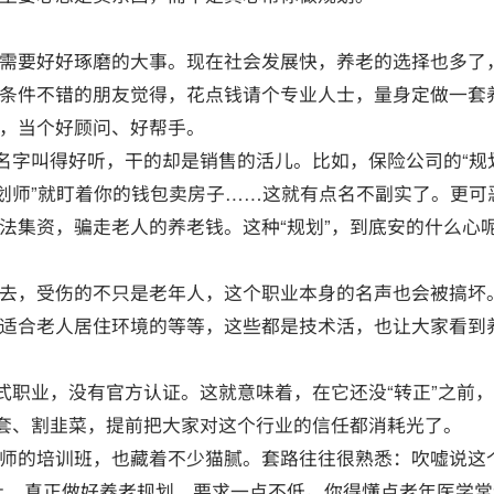
需要好好琢磨的大事。现在社会发展快，养老的选择也多了
条件不错的朋友觉得，花点钱请个专业人士，量身定做一套
，当个好顾问、好帮手。
名字叫得好听，干的却是销售的活儿。比如，保险公司的“规
划师”就盯着你的钱包卖房子……这就有点名不副实了。更可
法集资，骗走老人的养老钱。这种“规划”，到底安的什么心
去，受伤的不只是老年人，这个职业本身的名声也会被搞坏
适合老人居住环境的等等，这些都是技术活，也让大家看到
正式职业，没有官方认证。这就意味着，在它还没“转正”之前
圈套、割韭菜，提前把大家对这个行业的信任都消耗光了。
师的培训班，也藏着不少猫腻。套路往往很熟悉：吹嘘说这
上，真正做好养老规划，要求一点不低。你得懂点老年医学