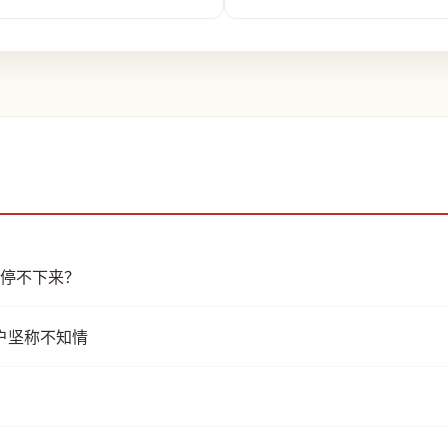
购停不下来？
用户坚称不知情