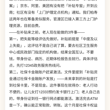
案」；京东、阿里、美团有没有把「补贴专窗」开到云
南；社区有没有「上门护理定点机构」通知。我们柏寿
这两年也在筹备类似服务，官渡区已接入第三方上门护
理资源，目前自费。
——在补贴来之前，老人现在能做的3件事——
第一，把失能等级评估先做好。补贴前提是「中度及以
上失能」，这评估不是自己说了算，要去社区卫生服务
中心或民政部门指定的机构做，结果全国互认。不要
钱，带身份证、病历、近期体检报告去就行。具体评估
点，先打12345政务服务热线问。
第二，社保卡金融账户赶紧激活。文件里提到「补贴资
金通过社保卡金融账户发放」——未来拿到的补贴是打
到社保卡里，不是现金。这件事现在就得办：老人行动
不便的，让儿女打12333预约发卡银行上门；老人自己去
的，带身份证到任一银行网点都能激活。激活完去ATM
查一下，确认能正常取款、转账。这个月是社保卡权益