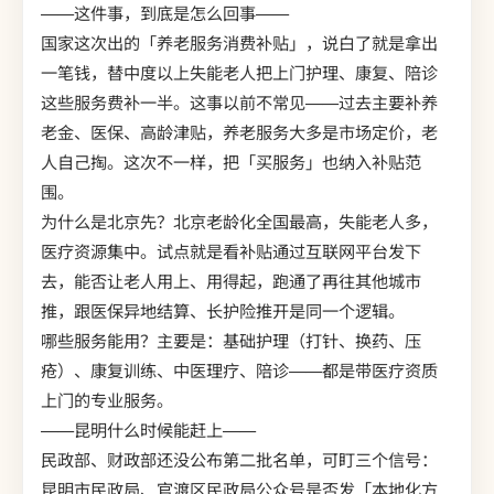
——这件事，到底是怎么回事——
国家这次出的「养老服务消费补贴」，说白了就是拿出
一笔钱，替中度以上失能老人把上门护理、康复、陪诊
这些服务费补一半。这事以前不常见——过去主要补养
老金、医保、高龄津贴，养老服务大多是市场定价，老
人自己掏。这次不一样，把「买服务」也纳入补贴范
围。
为什么是北京先？北京老龄化全国最高，失能老人多，
医疗资源集中。试点就是看补贴通过互联网平台发下
去，能否让老人用上、用得起，跑通了再往其他城市
推，跟医保异地结算、长护险推开是同一个逻辑。
哪些服务能用？主要是：基础护理（打针、换药、压
疮）、康复训练、中医理疗、陪诊——都是带医疗资质
上门的专业服务。
——昆明什么时候能赶上——
民政部、财政部还没公布第二批名单，可盯三个信号：
昆明市民政局、官渡区民政局公众号是否发「本地化方