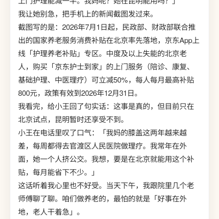
上门护理能减一半。我妈呢？她在昆明能用吗？」
我让她别急，把手机上的新闻截图发过来。
截图写的是：2026年7月1日起，民政部、财政部联合推
出的国家养老服务消费补贴在北京率先落地，京东App上
线「护理养老补贴」专区。中度及以上失能的北京老
人，购买「京东护士到家」的上门服务（陪诊、康复、
基础护理、中医理疗）可立减50%，每人每月最高补贴
800元，政策有效到2026年12月31日。
我看完，给小王回了句实话：这事是真的，但目前只在
北京试点，昆明暂时还享受不到。
小王在电话里叹了口气：「我妈的膝盖这两年越来越
差，每周都得去官渡区人民医院做理疗。我常年在外
面，她一个人挤公交。我想，要是在北京就能用这个补
贴，每月能省下不少。」
这话听着我心里也不好受。当天下午，我跟院里几个老
师傅聊了聊。咱们做养老的，最怕的就是「好事在外
地，老人干着急」。