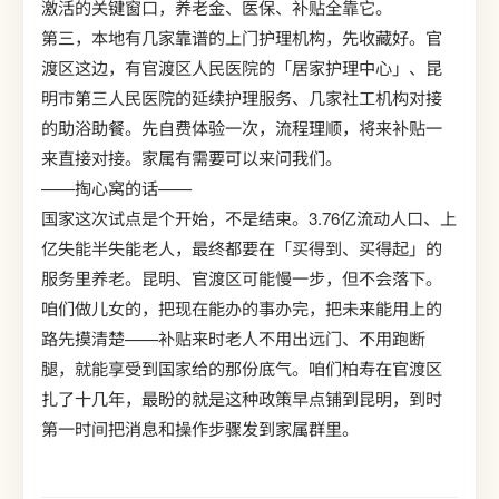
激活的关键窗口，养老金、医保、补贴全靠它。
第三，本地有几家靠谱的上门护理机构，先收藏好。官
渡区这边，有官渡区人民医院的「居家护理中心」、昆
明市第三人民医院的延续护理服务、几家社工机构对接
的助浴助餐。先自费体验一次，流程理顺，将来补贴一
来直接对接。家属有需要可以来问我们。
——掏心窝的话——
国家这次试点是个开始，不是结束。3.76亿流动人口、上
亿失能半失能老人，最终都要在「买得到、买得起」的
服务里养老。昆明、官渡区可能慢一步，但不会落下。
咱们做儿女的，把现在能办的事办完，把未来能用上的
路先摸清楚——补贴来时老人不用出远门、不用跑断
腿，就能享受到国家给的那份底气。咱们柏寿在官渡区
扎了十几年，最盼的就是这种政策早点铺到昆明，到时
第一时间把消息和操作步骤发到家属群里。