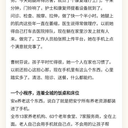
务。今天她腿疼得厉害，就点了个康复理疗上门。十来
分钟，门铃响了，护士和康复师提着设备就到了。
问诊、检查、按摩、拉伸，做了快一个半小时。她腿上
的肌肉这些年一直在萎缩，医生说得常做理疗。以前她
得自己打车去医院排队，现在躺在家里沙发上就有人
来。做完了，工作人员拍张照上传平台，她在手机上点
个满意就完事了。
曹树芬说，孩子平时忙得很，她一个人在家也习惯了。
以前还担心这担心那，现在手机里有这么个东西，心里
踏实多了。清洁、陪诊、送餐，什么都能约。
一个小程序，连着全城的饭桌和床位
安e养老这个东西，说白了就是把安宁所有养老资源都装
进了手机。
全市13家养老机构、63个老年食堂、7家服务商，全在上
面。老人自己会用手机就自己点，不会用的让孩子帮