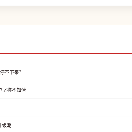
购停不下来？
用户坚称不知情
升级潮